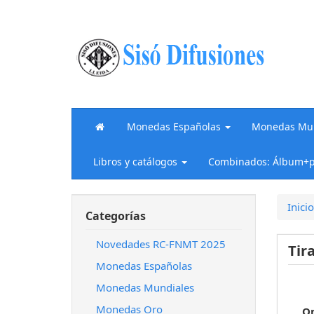
Monedas Españolas
Monedas Mun
Libros y catálogos
Combinados: Álbum+p
Inicio
Categorías
Novedades RC-FNMT 2025
Tir
Monedas Españolas
Monedas Mundiales
Monedas Oro
O