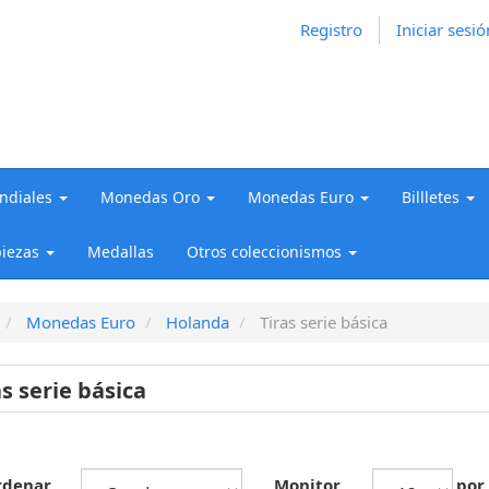
Registro
Iniciar sesió
diales
Monedas Oro
Monedas Euro
Billletes
iezas
Medallas
Otros coleccionismos
Monedas Euro
Holanda
Tiras serie básica
as serie básica
rdenar
Monitor
por