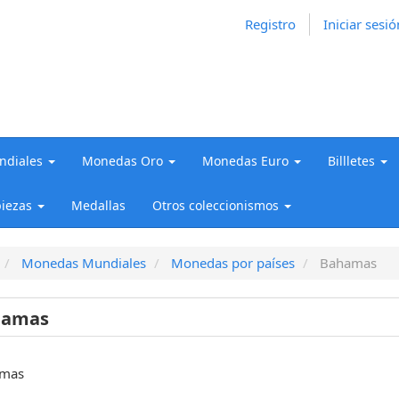
Registro
Iniciar sesió
diales
Monedas Oro
Monedas Euro
Billletes
iezas
Medallas
Otros coleccionismos
Monedas Mundiales
Monedas por países
Bahamas
hamas
mas