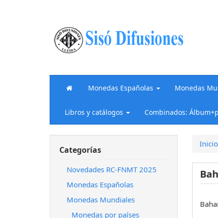
Monedas Españolas
Monedas Mun
Libros y catálogos
Combinados: Álbum+p
Inicio
Categorías
Novedades RC-FNMT 2025
Ba
Monedas Españolas
Monedas Mundiales
Baha
Monedas por países