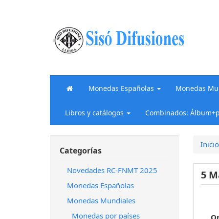
Monedas Españolas
Monedas Mun
Libros y catálogos
Combinados: Álbum+p
Inicio
Categorías
Novedades RC-FNMT 2025
5 M
Monedas Españolas
Monedas Mundiales
Monedas por países
O