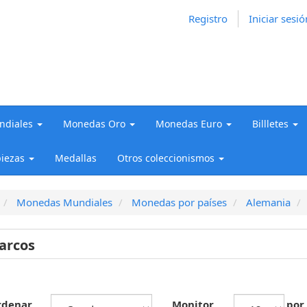
Registro
Iniciar sesió
diales
Monedas Oro
Monedas Euro
Billletes
iezas
Medallas
Otros coleccionismos
Monedas Mundiales
Monedas por países
Alemania
arcos
rdenar
Monitor
por