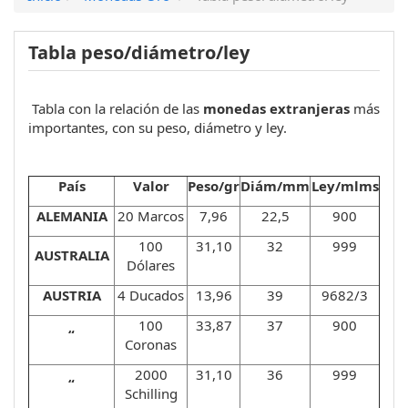
Tabla peso/diámetro/ley
Tabla con la relación de las
monedas extranjeras
más
importantes, con su peso, diámetro y ley.
País
Valor
Peso/gr
Diám/mm
Ley/mlms
ALEMANIA
20 Marcos
7,96
22,5
900
100
31,10
32
999
AUSTRALIA
Dólares
AUSTRIA
4 Ducados
13,96
39
9682/3
100
33,87
37
900
“
Coronas
2000
31,10
36
999
“
Schilling