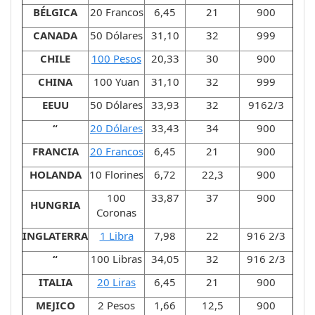
BÉLGICA
20 Francos
6,45
21
900
CANADA
50 Dólares
31,10
32
999
CHILE
100 Pesos
20,33
30
900
CHINA
100 Yuan
31,10
32
999
EEUU
50 Dólares
33,93
32
9162/3
“
20 Dólares
33,43
34
900
FRANCIA
20 Francos
6,45
21
900
HOLANDA
10 Florines
6,72
22,3
900
100
33,87
37
900
HUNGRIA
Coronas
INGLATERRA
1 Libra
7,98
22
916 2/3
“
100 Libras
34,05
32
916 2/3
ITALIA
20 Liras
6,45
21
900
MEJICO
2 Pesos
1,66
12,5
900