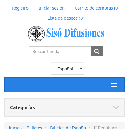
Registro
Iniciar sesión
Carrito de compras
(0)
Lista de deseos
(0)
Toggle
navigat
Categorías
Inicio
Billletes
Billetes de España
II República