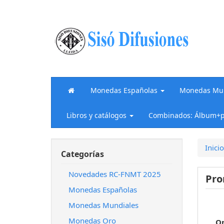
Monedas Españolas
Monedas Mun
Libros y catálogos
Combinados: Álbum+p
Inicio
Categorías
Novedades RC-FNMT 2025
Pr
Monedas Españolas
Monedas Mundiales
Monedas Oro
O