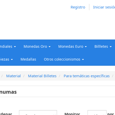
Registro
Iniciar sesió
diales
Monedas Oro
Monedas Euro
Billletes
iezas
Medallas
Otros coleccionismos
Material
Material Billetes
Para temáticas específicas
onumas
rdenar
Monitor
por