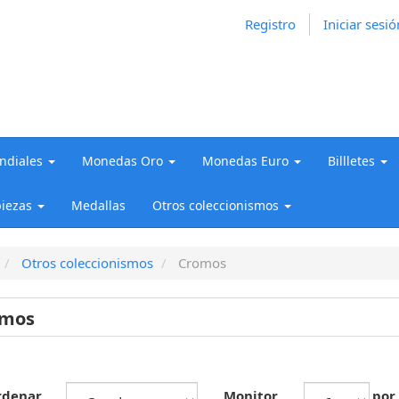
Registro
Iniciar sesió
diales
Monedas Oro
Monedas Euro
Billletes
iezas
Medallas
Otros coleccionismos
Otros coleccionismos
Cromos
omos
rdenar
Monitor
por