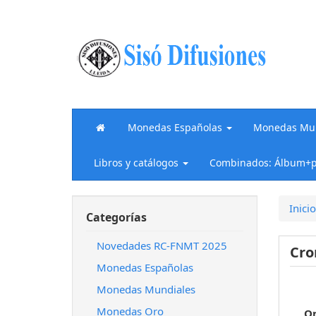
Monedas Españolas
Monedas Mun
Libros y catálogos
Combinados: Álbum+p
Inicio
Categorías
Novedades RC-FNMT 2025
Cr
Monedas Españolas
Monedas Mundiales
Monedas Oro
O