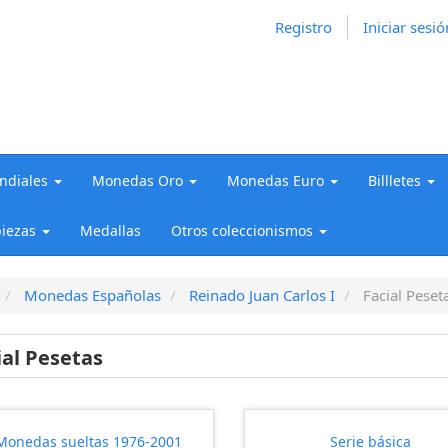
Registro
Iniciar sesió
diales
Monedas Oro
Monedas Euro
Billletes
iezas
Medallas
Otros coleccionismos
Monedas Españolas
Reinado Juan Carlos I
Facial Peset
ial Pesetas
Monedas sueltas 1976-2001
Serie básica