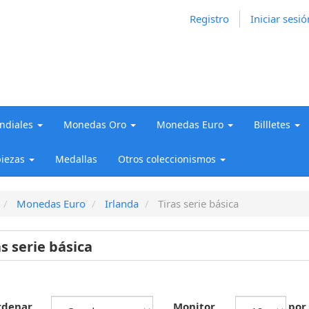
Registro
Iniciar sesió
diales
Monedas Oro
Monedas Euro
Billletes
iezas
Medallas
Otros coleccionismos
Monedas Euro
Irlanda
Tiras serie básica
as serie básica
rdenar
Monitor
por