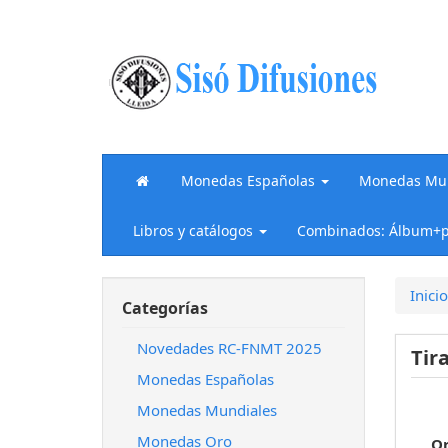
Monedas Españolas
Monedas Mun
Libros y catálogos
Combinados: Álbum+p
Inicio
Categorías
Novedades RC-FNMT 2025
Tir
Monedas Españolas
Monedas Mundiales
Monedas Oro
O