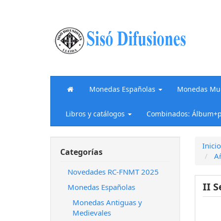
Monedas Españolas
Monedas Mun
Libros y catálogos
Combinados: Álbum+p
Inicio
Categorías
A
Novedades RC-FNMT 2025
II 
Monedas Españolas
Monedas Antiguas y
Medievales