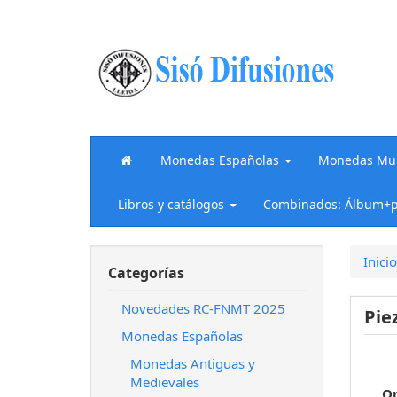
Monedas Españolas
Monedas Mun
Libros y catálogos
Combinados: Álbum+p
Inicio
Categorías
Novedades RC-FNMT 2025
Pie
Monedas Españolas
Monedas Antiguas y
Medievales
O