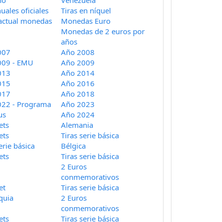
no
Venezuela
uales oficiales
Tiras en níquel
actual monedas
Monedas Euro
Monedas de 2 euros por
años
007
Año 2008
009 - EMU
Año 2009
013
Año 2014
015
Año 2016
017
Año 2018
022 - Programa
Año 2023
us
Año 2024
ets
Alemania
ets
Tiras serie básica
erie básica
Bélgica
ets
Tiras serie básica
2 Euros
conmemorativos
et
Tiras serie básica
quia
2 Euros
conmemorativos
ets
Tiras serie básica