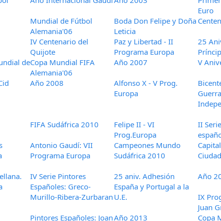
bol
Año Internacional Gaudí
Año 2003
Primer
Euro
Mundial de Fútbol
Boda Don Felipe y Doña
Centen
Alemania'06
Leticia
IV Centenario del
Paz y Libertad - II
25 Ani
Quijote
Programa Europa
Prínci
ndial de
Copa Mundial FIFA
Año 2007
V Aniv
Alemania'06
Cid
Año 2008
Alfonso X - V Prog.
Bicent
Europa
Guerra
Indep
FIFA Sudáfrica 2010
Felipe II - VI
II Seri
Prog.Europa
españo
s
Antonio Gaudí: VII
Campeones Mundo
Capita
a
Programa Europa
Sudáfrica 2010
Ciuda
ellana.
IV Serie Pintores
25 aniv. Adhesión
Año 2
a
Españoles: Greco-
España y Portugal a la
Murillo-Ribera-Zurbaran
U.E.
IX Pro
Juan G
Pintores Españoles: Joan
Año 2013
Copa M