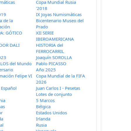
máticas
Copa Mundial Rusia
'2018
019
IX Joyas Numismáticas
a de la
Bicentenario Museo del
ación
Prado
A: GÓTICO
XII SERIE
IBEROAMERICANA
DOR DALI
HISTORIA del
FERROCARRIL
023
Joaquín SOROLLA
LLOS del Mundo
Pablo PICASSO
ersario
Año 2025
mación Felipe VI
Copa Mundial de la FIFA
2026
 Español
Juan Carlos I - Pesetas
Lotes de conjunto
nia
5 Marcos
as
Bélgica
or
Estados Unidos
da
Irlanda
al
Rusia