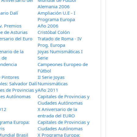
 Aniversario del
Mundial de Fútbol
Alemania 2006
ario Dalí
Ampliación U.E - I
Programa Europa
v. Premios
Año 2006
pe de Asturias
Cristóbal Colón
ersario del Euro
Tratado de Roma - IV
Prog. Europa
enario de la
Joyas Numismáticas I
 de
Serie
endencia
Campeones Europeo de
Fútbol
e Pintores
II Serie Joyas
les: Salvador Dalí
Numismáticas
les de Provincias y
Año 2011
des Autónomas
Capitales de Provincias y
Ciudades Autónomas
012
X Aniversario de la
entrada del EURO
grama Europa:
Capitales de Provincias y
ris
Ciudades Autónomas
undial Brasil
X Programa Europa: