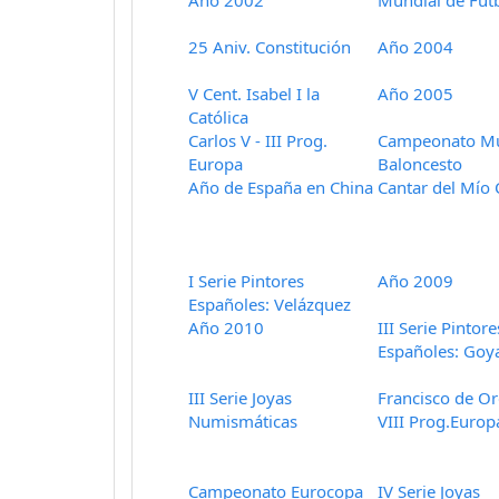
Año 2002
Mundial de Fút
25 Aniv. Constitución
Año 2004
V Cent. Isabel I la
Año 2005
Católica
Carlos V - III Prog.
Campeonato Mu
Europa
Baloncesto
Año de España en China
Cantar del Mío 
I Serie Pintores
Año 2009
Españoles: Velázquez
Año 2010
III Serie Pintore
Españoles: Goy
III Serie Joyas
Francisco de Or
Numismáticas
VIII Prog.Europ
Campeonato Eurocopa
IV Serie Joyas