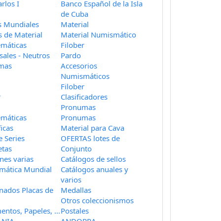
rlos I
Banco Español de la Isla
de Cuba
es Mundiales
Material
s de Material
Material Numismático
emáticas
Filober
sales - Neutros
Pardo
mas
Accesorios
Numismáticos
Filober
r
Clasificadores
Pronumas
emáticas
Pronumas
ficas
Material para Cava
 Series
OFERTAS lotes de
etas
Conjunto
nes varias
Catálogos de sellos
mática Mundial
Catálogos anuales y
varios
ados Placas de
Medallas
Otros coleccionismos
ntos, Papeles, ...
Postales