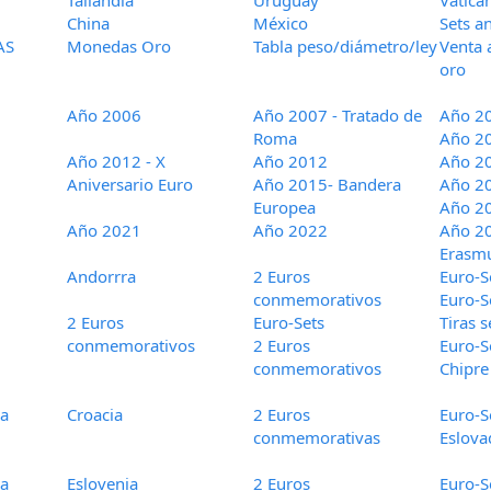
Tailandia
Uruguay
Vatica
China
México
Sets an
AS
Monedas Oro
Tabla peso/diámetro/ley
Venta 
oro
Año 2006
Año 2007 - Tratado de
Año 2
Roma
Año 2
Año 2012 - X
Año 2012
Año 2
Aniversario Euro
Año 2015- Bandera
Año 2
Europea
Año 2
Año 2021
Año 2022
Año 2
Erasm
Andorrra
2 Euros
Euro-S
conmemorativos
Euro-S
2 Euros
Euro-Sets
Tiras s
conmemorativos
2 Euros
Euro-S
conmemorativos
Chipre
ca
Croacia
2 Euros
Euro-S
conmemorativas
Eslova
ca
Eslovenia
2 Euros
Euro-S