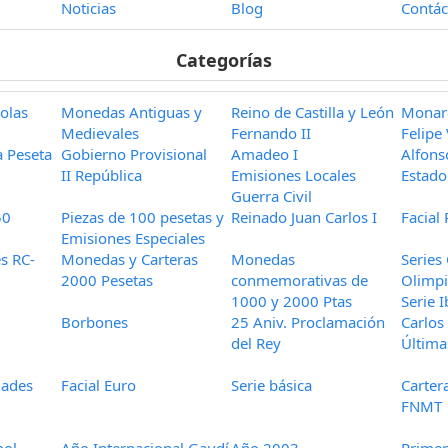
Noticias
Blog
Contác
Categorías
olas
Monedas Antiguas y
Reino de Castilla y León
Monar
Medievales
Fernando II
Felipe
a Peseta
Gobierno Provisional
Amadeo I
Alfons
II República
Emisiones Locales
Estado
Guerra Civil
50
Piezas de 100 pesetas y
Reinado Juan Carlos I
Facial
Emisiones Especiales
es RC-
Monedas y Carteras
Monedas
Series
2000 Pesetas
conmemorativas de
Olimpi
1000 y 2000 Ptas
Serie 
Borbones
25 Aniv. Proclamación
Carlos
del Rey
Última
dades
Facial Euro
Serie básica
Cartera
FNMT