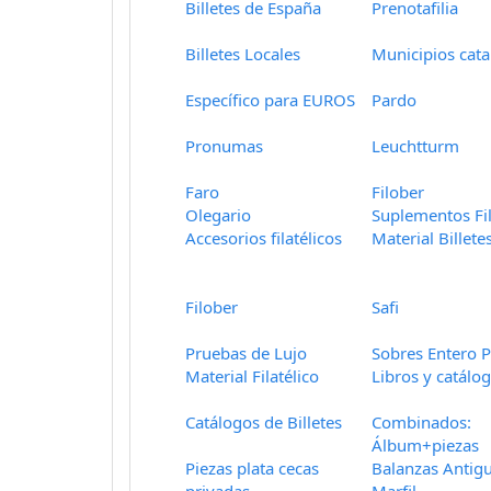
Billetes de España
Prenotafilia
Billetes Locales
Municipios cata
Específico para EUROS
Pardo
Pronumas
Leuchtturm
Faro
Filober
Olegario
Suplementos Fil
Accesorios filatélicos
Material Billete
Filober
Safi
Pruebas de Lujo
Sobres Entero P
Material Filatélico
Libros y catálo
Catálogos de Billetes
Combinados:
Álbum+piezas
Piezas plata cecas
Balanzas Antig