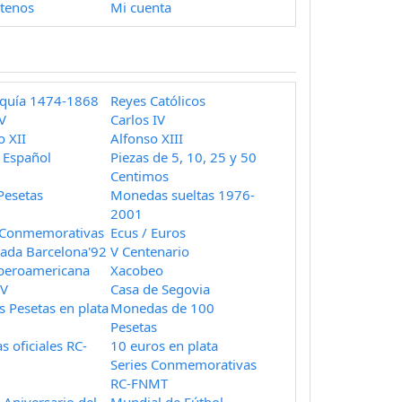
tenos
Mi cuenta
quía 1474-1868
Reyes Católicos
 V
Carlos IV
o XII
Alfonso XIII
 Español
Piezas de 5, 10, 25 y 50
Centimos
 Pesetas
Monedas sueltas 1976-
2001
 Conmemorativas
Ecus / Euros
ada Barcelona'92
V Centenario
Iberoamericana
Xacobeo
 V
Casa de Segovia
s Pesetas en plata
Monedas de 100
Pesetas
s oficiales RC-
10 euros en plata
Series Conmemorativas
RC-FNMT