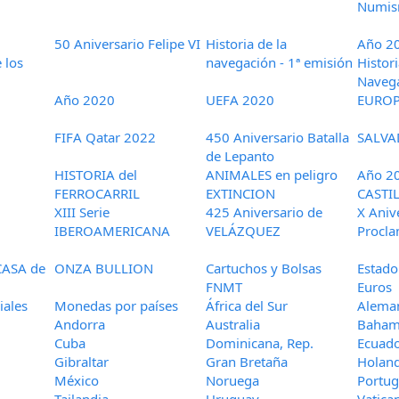
Numis
50 Aniversario Felipe VI
Historia de la
Año 2
 los
navegación - 1ª emisión
Histori
Naveg
Año 2020
UEFA 2020
EUROP
FIFA Qatar 2022
450 Aniversario Batalla
SALVA
de Lepanto
HISTORIA del
ANIMALES en peligro
Año 2
FERROCARRIL
EXTINCION
CASTI
XIII Serie
425 Aniversario de
X Aniv
IBEROAMERICANA
VELÁZQUEZ
Procla
CASA de
ONZA BULLION
Cartuchos y Bolsas
Estado
FNMT
Euros
ales
Monedas por países
África del Sur
Alema
Andorra
Australia
Baham
Cuba
Dominicana, Rep.
Ecuad
Gibraltar
Gran Bretaña
Holan
México
Noruega
Portug