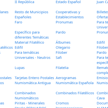
II República
Estado Español
Juan Ca
lanes
Resto de Municipios
Cooperativas y
Billet
Españoles
Establecimientos
Oferta
Faro
Pronumas
Para t
Univer
Específico para
Pardo
Pronu
diferentes Temáticas
Material Filatélico
Álbumes
Edifil
atélicos
Edifil
Olegario
Filobe
s
Para temáticas
Filober
Pardo
Universales - Neutros
Safi
Para t
especí
Lupas
Filatelia
Remate
compl
ostales
Tarjetas Entero Postales
Aerogramas
Emisio
gos
Numismática Antigua
Numismática Española
Numis
Combinados
Combinados Filatélicos
Combin
Numismáticos
Cava
uas
Piritas - Minerales
Cromos
Docume