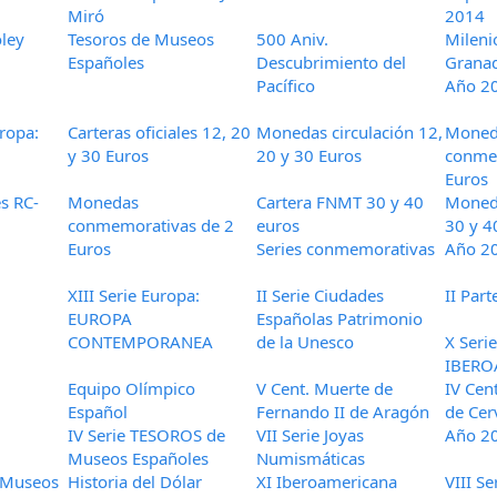
Miró
2014
oley
Tesoros de Museos
500 Aniv.
Mileni
Españoles
Descubrimiento del
Grana
Pacífico
Año 2
ropa:
Carteras oficiales 12, 20
Monedas circulación 12,
Moned
y 30 Euros
20 y 30 Euros
conme
Euros
es RC-
Monedas
Cartera FNMT 30 y 40
Moneda
conmemorativas de 2
euros
30 y 4
Euros
Series conmemorativas
Año 2
XIII Serie Europa:
II Serie Ciudades
II Part
EUROPA
Españolas Patrimonio
CONTEMPORANEA
de la Unesco
X Serie
IBERO
Equipo Olímpico
V Cent. Muerte de
IV Cen
Español
Fernando II de Aragón
de Cer
IV Serie TESOROS de
VII Serie Joyas
Año 2
Museos Españoles
Numismáticas
s Museos
Historia del Dólar
XI Iberoamericana
VIII Se