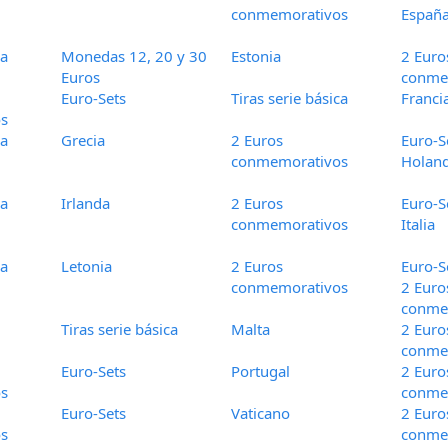
conmemorativos
Españ
ca
Monedas 12, 20 y 30
Estonia
2 Euro
Euros
conme
Euro-Sets
Tiras serie básica
Franci
s
ca
Grecia
2 Euros
Euro-S
conmemorativos
Holan
ca
Irlanda
2 Euros
Euro-S
conmemorativos
Italia
ca
Letonia
2 Euros
Euro-S
conmemorativos
2 Euro
conme
Tiras serie básica
Malta
2 Euro
conme
Euro-Sets
Portugal
2 Euro
s
conme
Euro-Sets
Vaticano
2 Euro
s
conme