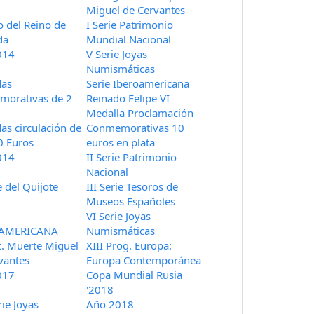
Miguel de Cervantes
o del Reino de
I Serie Patrimonio
da
Mundial Nacional
014
V Serie Joyas
Numismáticas
as
Serie Iberoamericana
morativas de 2
Reinado Felipe VI
Medalla Proclamación
s circulación de
Conmemorativas 10
0 Euros
euros en plata
014
II Serie Patrimonio
Nacional
e del Quijote
III Serie Tesoros de
Museos Españoles
VI Serie Joyas
AMERICANA
Numismáticas
t. Muerte Miguel
XIII Prog. Europa:
vantes
Europa Contemporánea
017
Copa Mundial Rusia
'2018
rie Joyas
Año 2018