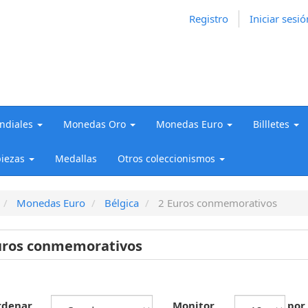
Registro
Iniciar sesió
diales
Monedas Oro
Monedas Euro
Billletes
iezas
Medallas
Otros coleccionismos
Monedas Euro
Bélgica
2 Euros conmemorativos
uros conmemorativos
rdenar
Monitor
por