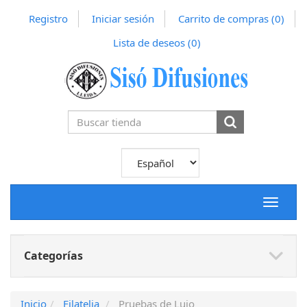
Registro
Iniciar sesión
Carrito de compras
(0)
Lista de deseos
(0)
Toggle
navigat
Categorías
Inicio
Filatelia
Pruebas de Lujo