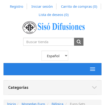
Registro
Iniciar sesión
Carrito de compras
(0)
Lista de deseos
(0)
Toggle
navigat
Categorías
Inicio
Monedas Euro
Bélgica
Euro-Sets